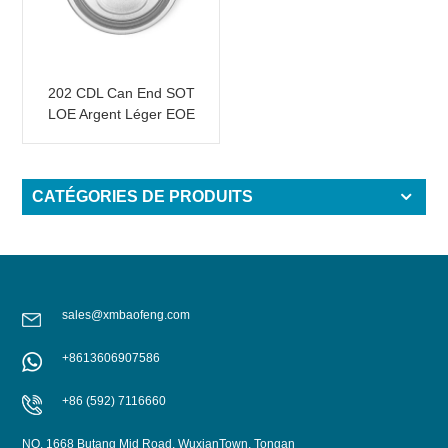
202 CDL Can End SOT
LOE Argent Léger EOE
CATÉGORIES DE PRODUITS
sales@xmbaofeng.com
+8613606907586
+86 (592) 7116660
NO. 1668 Butang Mid Road, WuxianTown, Tongan