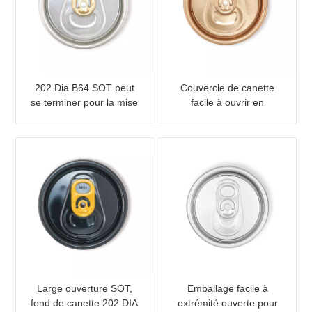
202 Dia B64 SOT peut
Couvercle de canette
se terminer pour la mise
facile à ouvrir en
en conserve de
aluminium 202 mm de
boissons avec onglet de
diamètre CDL SOT, or
couleur
rose
Large ouverture SOT,
Emballage facile à
fond de canette 202 DIA
extrémité ouverte pour