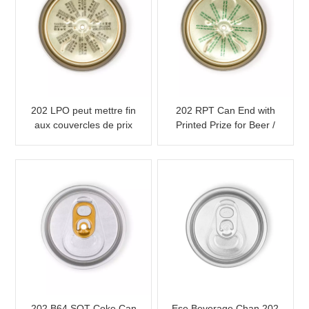
202 LPO peut mettre fin
202 RPT Can End with
aux couvercles de prix
Printed Prize for Beer /
Silver RPT
Energy Drink
personnalisés
202 B64 SOT Coke Can
Ese Beverage Chan 202