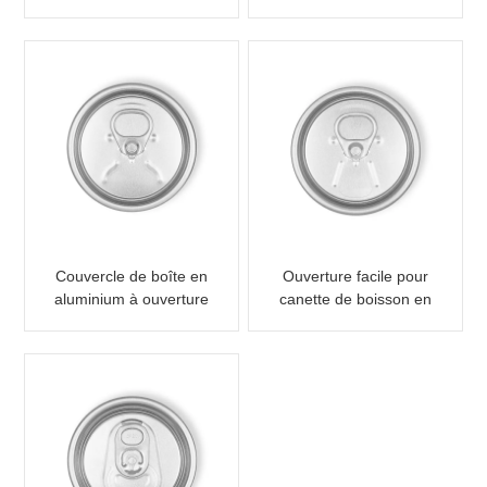
CDL pour canette de
canette de boisson 202
boisson, coque noire,
B64 SOT SOE
languette dorée
Couvercle de boîte en
Ouverture facile pour
aluminium à ouverture
canette de boisson en
facile, extrémité 202
aluminium 202 RPT
RPT LOE
SOE