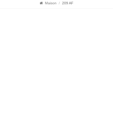
Maison
/
209 AF