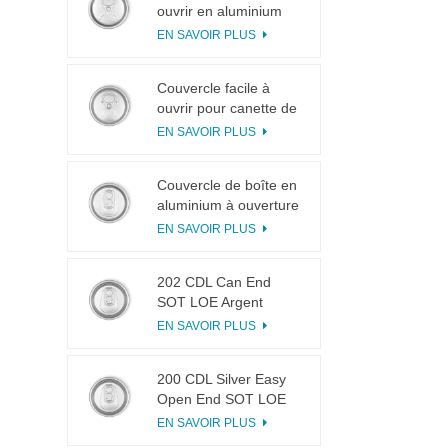
ouvrir en aluminium
200 B64 RPT LOE
EN SAVOIR PLUS
Couvercle facile à
ouvrir pour canette de
boisson 200 B64 RPT
EN SAVOIR PLUS
SOE argenté
Couvercle de boîte en
aluminium à ouverture
facile 200 B64 SOT
EN SAVOIR PLUS
LOE
202 CDL Can End
SOT LOE Argent
Léger EOE
EN SAVOIR PLUS
200 CDL Silver Easy
Open End SOT LOE
Epoxy
EN SAVOIR PLUS