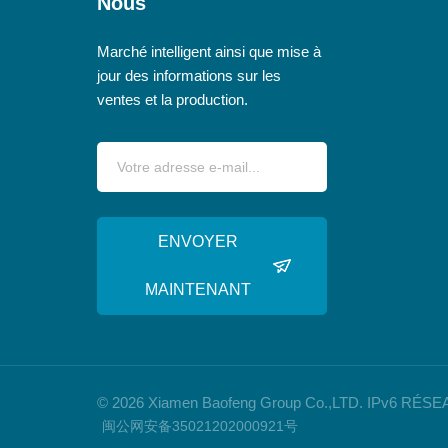
Nous
Marché intelligent ainsi que mise à
jour des informations sur les
ventes et la production.
ENVOYER
MAINTENANT
© 2026 Xiamen Baofeng Group Co.,LTD. IPv6 R
闽公网安备35021202000921号