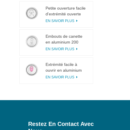
Petite ouverture facile
d'extrémité ouverte
d'extrémité ouverte de
EN SAVOIR PLUS
languette de traction
de l'anneau 113# pour
Embouts de canette
le jus de fruit
en aluminium 200
SOT en 3 pièces pour
EN SAVOIR PLUS
la mise en conserve
d'aliments et de
Extrémité facile à
boissons
ouvrir en aluminium
incisée avec languette
EN SAVOIR PLUS
rose
Restez En Contact Avec