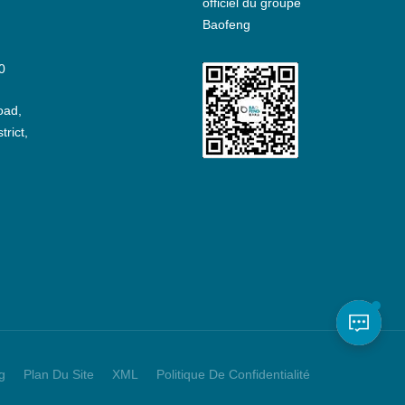
officiel du groupe
Baofeng
0
oad,
rict,
g
Plan Du Site
XML
Politique De Confidentialité