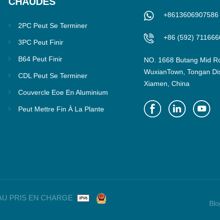
CHAUDES
+8613606907586
2PC Peut Se Terminer
+86 (592) 711666
3PC Peut Finir
B64 Peut Finir
NO. 1668 Butang Mid R
WuxianTown, Tongan Dist
CDL Peut Se Terminer
Xiamen, China
Couvercle Eoe En Aluminium
Peut Mettre Fin À La Plante
ÉSEAU PRIS EN CHARGE
Blo