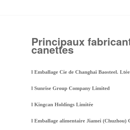
Principaux fabrican
canettes
l
Emballage Cie de Changhaï Baosteel. Ltée
l
Sunrise Group Company Limited
l
Kingcan Holdings Limitée
l
Emballage alimentaire Jiamei (Chuzhou) 