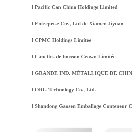
l
Pacific Can China Holdings Limited
l
Entreprise Cie., Ltd de Xiamen Jiyuan
l
CPMC Holdings Limitée
l
Canettes de boisson Crown Limitée
l
GRANDE IND. MÉTALLIQUE DE CHINE.
l
ORG Technology Co., Ltd.
l
Shandong Gaosen Emballage Conteneur Co