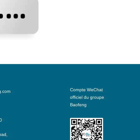
Compte WeChat
g.com
officiel du groupe
Baofeng
0
oad,