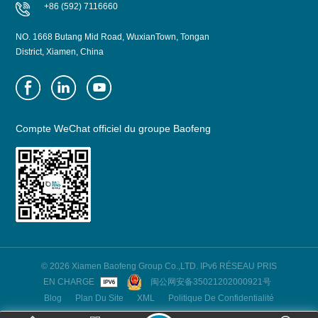
+86 (592) 7116660
NO. 1668 Butang Mid Road, WuxianTown, Tongan
District, Xiamen, China
Compte WeChat officiel du groupe Baofeng
© 2026 Xiamen Baofeng Group Co.,LTD. IPv6 RÉSEAU PRIS
EN CHARGE
闽公网安备35021202000921号
Blog
Plan Du Site
XML
Politique De Confidentialité