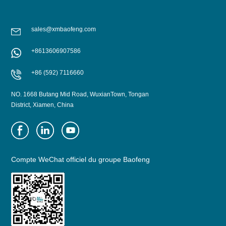
sales@xmbaofeng.com
+8613606907586
+86 (592) 7116660
NO. 1668 Butang Mid Road, WuxianTown, Tongan
District, Xiamen, China
Compte WeChat officiel du groupe Baofeng