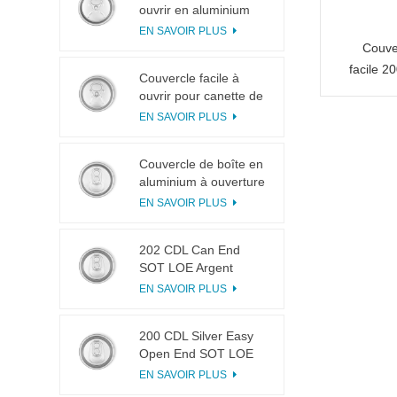
ouvrir en aluminium
200 B64 RPT LOE
EN SAVOIR PLUS
Couve
facile 
Couvercle facile à
ouvrir pour canette de
boisson 200 B64 RPT
EN SAVOIR PLUS
SOE argenté
Couvercle de boîte en
aluminium à ouverture
facile 200 B64 SOT
EN SAVOIR PLUS
LOE
202 CDL Can End
SOT LOE Argent
Léger EOE
EN SAVOIR PLUS
200 CDL Silver Easy
Open End SOT LOE
Epoxy
EN SAVOIR PLUS