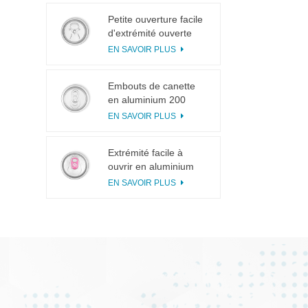
Petite ouverture facile
d'extrémité ouverte
d'extrémité ouverte de
EN SAVOIR PLUS
languette de traction
de l'anneau 113# pour
Embouts de canette
le jus de fruit
en aluminium 200
SOT en 3 pièces pour
EN SAVOIR PLUS
la mise en conserve
d'aliments et de
Extrémité facile à
boissons
ouvrir en aluminium
incisée avec languette
EN SAVOIR PLUS
rose