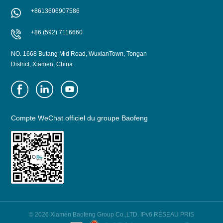
+8613606907586
+86 (592) 7116660
NO. 1668 Butang Mid Road, WuxianTown, Tongan
District, Xiamen, China
Compte WeChat officiel du groupe Baofeng
© 2026 Xiamen Baofeng Group Co.,LTD. IPv6 RÉSEAU PRIS