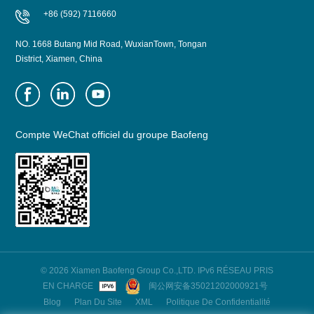
+86 (592) 7116660
NO. 1668 Butang Mid Road, WuxianTown, Tongan
District, Xiamen, China
Compte WeChat officiel du groupe Baofeng
© 2026 Xiamen Baofeng Group Co.,LTD. IPv6 RÉSEAU PRIS
EN CHARGE
闽公网安备35021202000921号
Blog
Plan Du Site
XML
Politique De Confidentialité