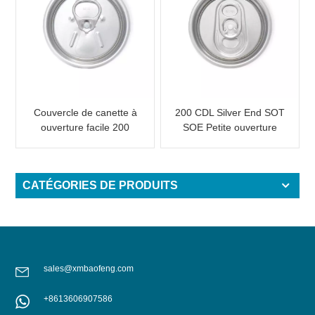
Couvercle de canette à
200 CDL Silver End SOT
ouverture facile 200
SOE Petite ouverture
CDL RPT SOE
Ouverture facile pour
canettes
CATÉGORIES DE PRODUITS
sales@xmbaofeng.com
+8613606907586