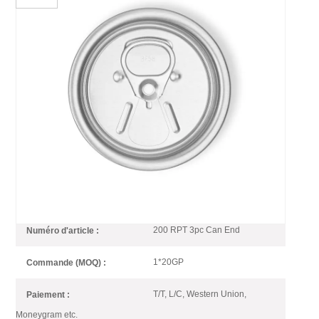
200 RPT Easy Open End Pour
3 Canettes De Boisson En
Aluminium
200 # Boisson EOE (aluminium), type Ring-pull-tab (RPT) adapté aux
emballages de jus de fruits, de café et de boissons protéinées en
aluminium de 3 pièces.
200 RPT 3pc Can End
Numéro d'article :
1*20GP
Commande (MOQ) :
T/T, L/C, Western Union,
Paiement :
Moneygram etc.