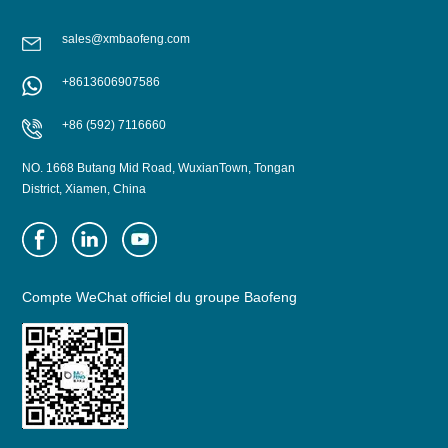
sales@xmbaofeng.com
APPRENDRE
APPRENDRE
+8613606907586
ENCORE PLUS
ENCORE PLUS
+86 (592) 7116660
NO. 1668 Butang Mid Road, WuxianTown, Tongan
District, Xiamen, China
Compte WeChat officiel du groupe Baofeng