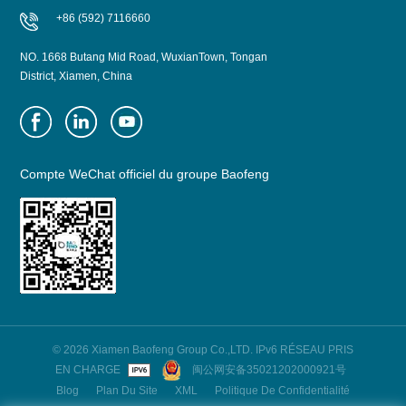
+86 (592) 7116660
NO. 1668 Butang Mid Road, WuxianTown, Tongan
District, Xiamen, China
Compte WeChat officiel du groupe Baofeng
© 2026 Xiamen Baofeng Group Co.,LTD. IPv6 RÉSEAU PRIS
EN CHARGE
闽公网安备35021202000921号
Blog
Plan Du Site
XML
Politique De Confidentialité