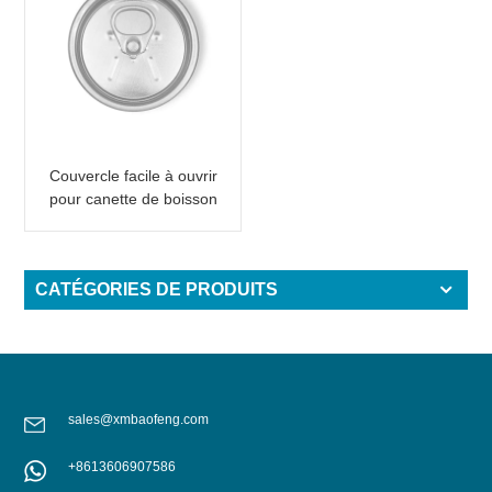
Couvercle facile à ouvrir
pour canette de boisson
200 B64 RPT SOE
argenté
CATÉGORIES DE PRODUITS
sales@xmbaofeng.com
+8613606907586