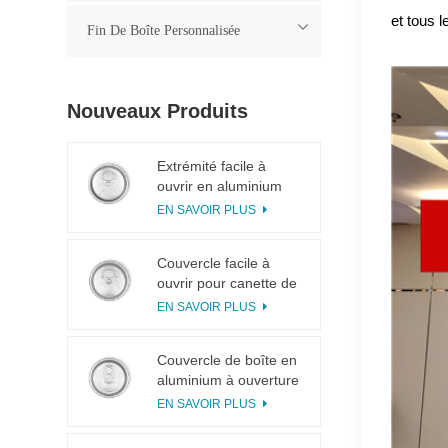
et tous l
Fin De Boîte Personnalisée
Nouveaux Produits
Extrémité facile à
ouvrir en aluminium
200 B64 RPT LOE
EN SAVOIR PLUS
Couvercle facile à
ouvrir pour canette de
boisson 200 B64 RPT
EN SAVOIR PLUS
SOE argenté
Couvercle de boîte en
aluminium à ouverture
facile 200 B64 SOT
EN SAVOIR PLUS
LOE