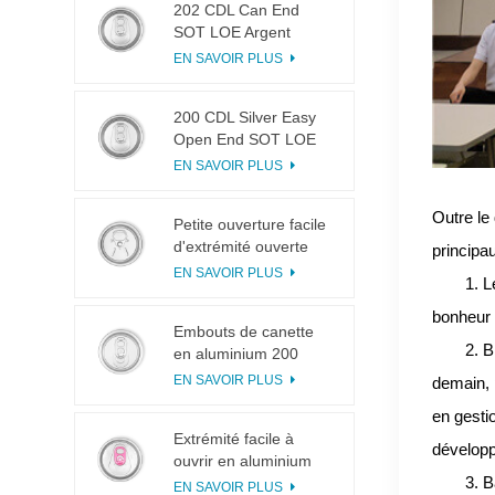
202 CDL Can End
SOT LOE Argent
Léger EOE
EN SAVOIR PLUS
200 CDL Silver Easy
Open End SOT LOE
Epoxy
EN SAVOIR PLUS
Outre le
Petite ouverture facile
d'extrémité ouverte
principa
d'extrémité ouverte de
EN SAVOIR PLUS
1.
L
languette de traction
de l'anneau 113# pour
bonheur 
Embouts de canette
le jus de fruit
2.
B
en aluminium 200
SOT en 3 pièces pour
EN SAVOIR PLUS
demain, 
la mise en conserve
en gesti
d'aliments et de
Extrémité facile à
boissons
dévelop
ouvrir en aluminium
3.
B
incisée avec languette
EN SAVOIR PLUS