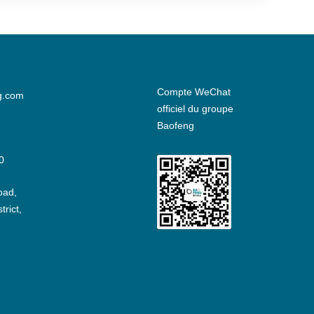
Compte WeChat
g.com
officiel du groupe
Baofeng
0
oad,
rict,