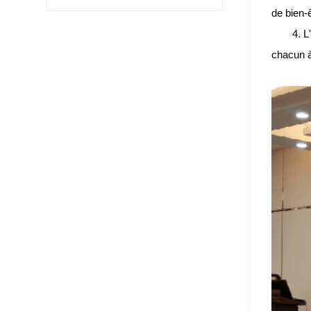
rose
de bien-
4.
L
chacun à 