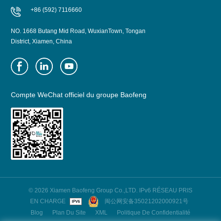
+86 (592) 7116660
NO. 1668 Butang Mid Road, WuxianTown, Tongan
District, Xiamen, China
Compte WeChat officiel du groupe Baofeng
© 2026 Xiamen Baofeng Group Co.,LTD. IPv6 RÉSEAU PRIS
EN CHARGE
闽公网安备35021202000921号
Blog
Plan Du Site
XML
Politique De Confidentialité