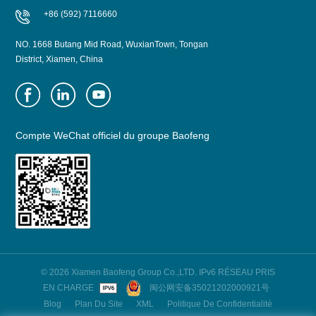
+86 (592) 7116660
NO. 1668 Butang Mid Road, WuxianTown, Tongan
District, Xiamen, China
Compte WeChat officiel du groupe Baofeng
© 2026 Xiamen Baofeng Group Co.,LTD. IPv6 RÉSEAU PRIS
EN CHARGE
闽公网安备35021202000921号
Blog
Plan Du Site
XML
Politique De Confidentialité