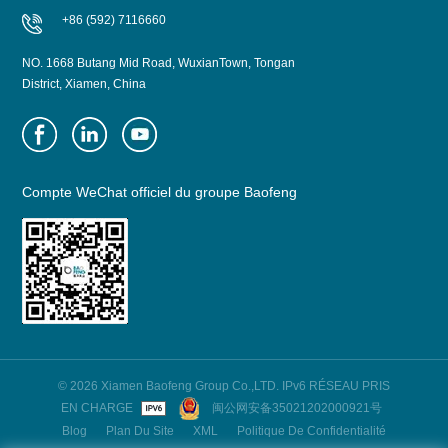
+86 (592) 7116660
NO. 1668 Butang Mid Road, WuxianTown, Tongan
District, Xiamen, China
Compte WeChat officiel du groupe Baofeng
© 2026 Xiamen Baofeng Group Co.,LTD. IPv6 RÉSEAU PRIS
EN CHARGE
闽公网安备35021202000921号
Blog
Plan Du Site
XML
Politique De Confidentialité