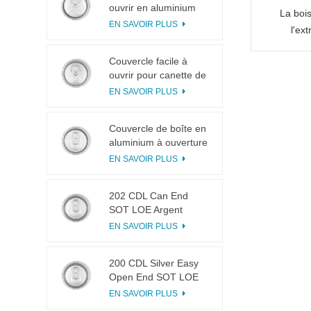
ouvrir en aluminium
La bois
200 B64 RPT LOE
EN SAVOIR PLUS
l'ex
adapt
Couvercle facile à
ouvrir pour canette de
boisson 200 B64 RPT
EN SAVOIR PLUS
SOE argenté
Couvercle de boîte en
aluminium à ouverture
facile 200 B64 SOT
EN SAVOIR PLUS
LOE
202 CDL Can End
SOT LOE Argent
Léger EOE
EN SAVOIR PLUS
200 CDL Silver Easy
Open End SOT LOE
Epoxy
EN SAVOIR PLUS