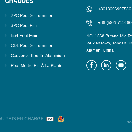
CHAUDES
+8613606907586
2PC Peut Se Terminer
+86 (592) 711666
3PC Peut Finir
B64 Peut Finir
NO. 1668 Butang Mid R
WuxianTown, Tongan Dist
CDL Peut Se Terminer
Xiamen, China
Couvercle Eoe En Aluminium
Peut Mettre Fin À La Plante
ÉSEAU PRIS EN CHARGE
Blo