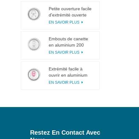
Petite ouverture facile
d'extrémité ouverte
d'extrémité ouverte de
EN SAVOIR PLUS
languette de traction
de l'anneau 113# pour
Embouts de canette
le jus de fruit
en aluminium 200
SOT en 3 pièces pour
EN SAVOIR PLUS
la mise en conserve
d'aliments et de
Extrémité facile à
boissons
ouvrir en aluminium
incisée avec languette
EN SAVOIR PLUS
rose
Restez En Contact Avec