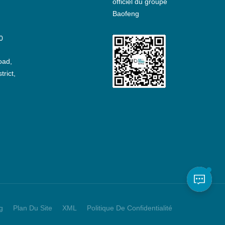
officiel du groupe
Baofeng
0
oad,
rict,
g
Plan Du Site
XML
Politique De Confidentialité