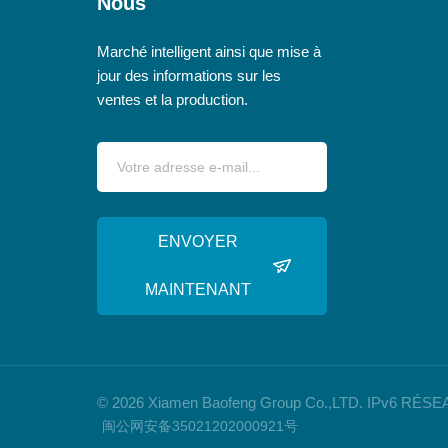
Nous
Marché intelligent ainsi que mise à
jour des informations sur les
ventes et la production.
ENVOYER
MAINTENANT
© 2026 Xiamen Baofeng Group Co.,LTD. IPv6 R
闽公网安备35021202000921号