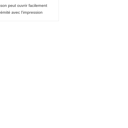
son peut ouvrir facilement
trémité avec l'impression
ée aux besoins du client