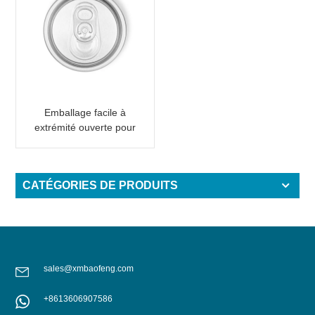
Emballage facile à
extrémité ouverte pour
canette de boisson 202
B64 SOT SOE
CATÉGORIES DE PRODUITS
sales@xmbaofeng.com
+8613606907586