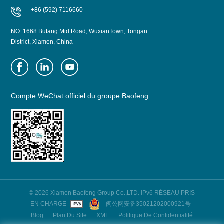
+86 (592) 7116660
NO. 1668 Butang Mid Road, WuxianTown, Tongan
District, Xiamen, China
Compte WeChat officiel du groupe Baofeng
© 2026 Xiamen Baofeng Group Co.,LTD. IPv6 RÉSEAU PRIS
EN CHARGE
闽公网安备35021202000921号
Blog
Plan Du Site
XML
Politique De Confidentialité