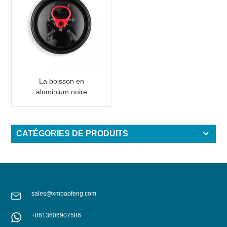
La boisson en
aluminium noire
adaptée aux besoins du
client peut couvrir
l'extrémité ouverte facile
CATÉGORIES DE PRODUITS
sales@xmbaofeng.com
+8613606907586