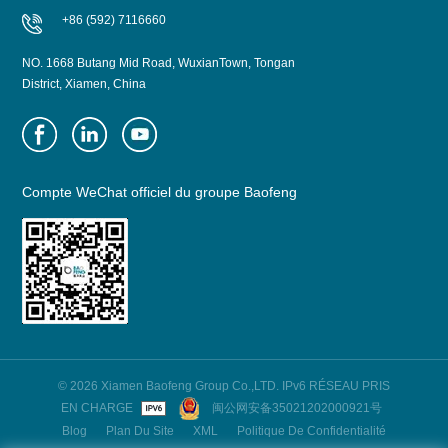
+86 (592) 7116660
NO. 1668 Butang Mid Road, WuxianTown, Tongan
District, Xiamen, China
Compte WeChat officiel du groupe Baofeng
© 2026 Xiamen Baofeng Group Co.,LTD. IPv6 RÉSEAU PRIS
EN CHARGE
闽公网安备35021202000921号
Blog
Plan Du Site
XML
Politique De Confidentialité