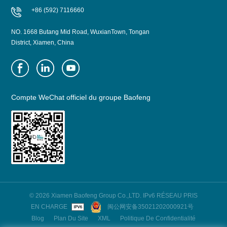
+86 (592) 7116660
NO. 1668 Butang Mid Road, WuxianTown, Tongan
District, Xiamen, China
Compte WeChat officiel du groupe Baofeng
© 2026 Xiamen Baofeng Group Co.,LTD. IPv6 RÉSEAU PRIS
EN CHARGE
闽公网安备35021202000921号
Blog
Plan Du Site
XML
Politique De Confidentialité