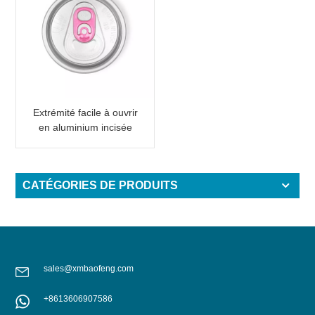
Extrémité facile à ouvrir
en aluminium incisée
avec languette rose
CATÉGORIES DE PRODUITS
sales@xmbaofeng.com
+8613606907586