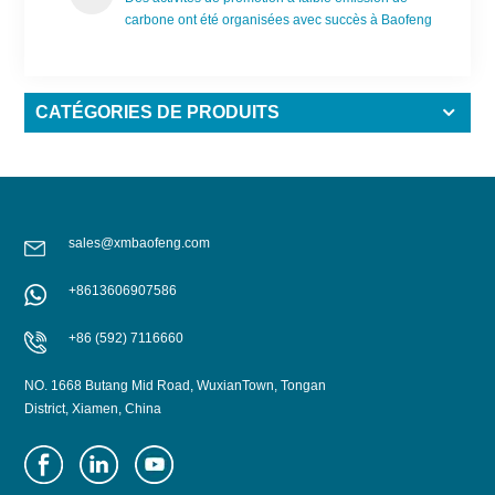
carbone ont été organisées avec succès à Baofeng
CATÉGORIES DE PRODUITS
sales@xmbaofeng.com
+8613606907586
+86 (592) 7116660
NO. 1668 Butang Mid Road, WuxianTown, Tongan
District, Xiamen, China