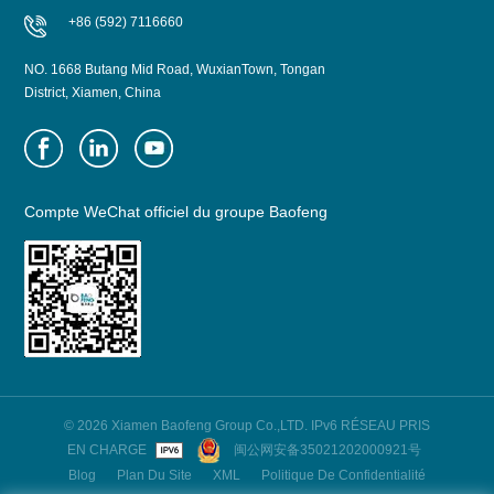
+86 (592) 7116660
NO. 1668 Butang Mid Road, WuxianTown, Tongan
District, Xiamen, China
Compte WeChat officiel du groupe Baofeng
© 2026 Xiamen Baofeng Group Co.,LTD. IPv6 RÉSEAU PRIS
EN CHARGE
闽公网安备35021202000921号
Blog
Plan Du Site
XML
Politique De Confidentialité