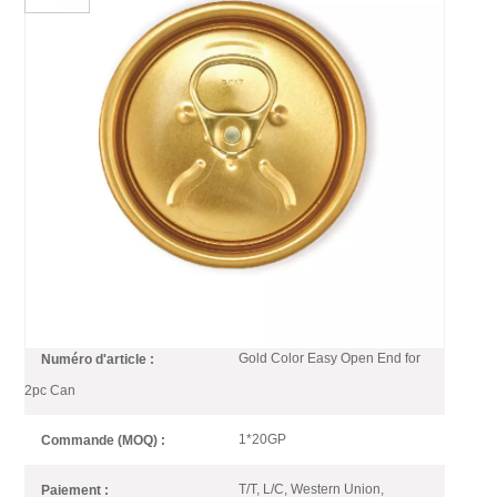
Canette À Ouverture Facile,
Couleur Personnalisée,
Longueur
L'embout doré donne de l'éclat à vos canettes de
boisson sur les étagères. Baofeng propose une
gamme complète d'embouts dorés, notamment dorés
clairs et dorés foncés.
Gold Color Easy Open End for
Numéro d'article :
2pc Can
1*20GP
Commande (MOQ) :
T/T, L/C, Western Union,
Paiement :