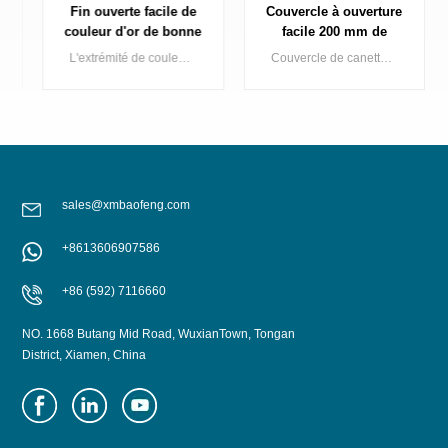
Fin ouverte facile de
Couvercle à ouverture
couleur d'or de bonne
facile 200 mm de
qualité pour
diamètre, extrémité
L'extrémité de couleur dorée fait briller votre canette de boisson sur l'étagère, Baofeng propose une série complète d'extrémités de canettes dorées comprenant du doré clair, du doré foncé.
Couvercle de canette en aluminium noir de 200 mm de diamètre, à ouverture facile, au prix d'usine.
l'emballage de
B64, pour canette de
boisson de boisson
boisson en 2 pièces,
noir SOT
sales@xmbaofeng.com
APPRENDRE
APPRENDRE
+8613606907586
ENCORE PLUS
ENCORE PLUS
+86 (592) 7116660
NO. 1668 Butang Mid Road, WuxianTown, Tongan
District, Xiamen, China