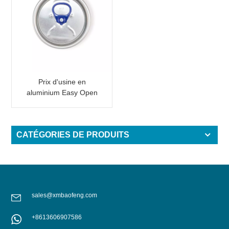
Prix d'usine en
aluminium Easy Open
End avec onglet rose
CATÉGORIES DE PRODUITS
sales@xmbaofeng.com
+8613606907586