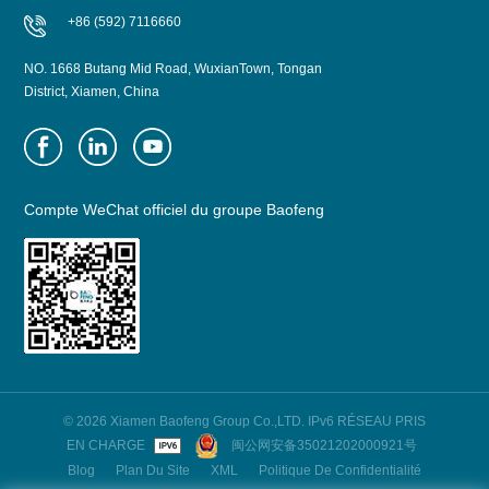
+86 (592) 7116660
NO. 1668 Butang Mid Road, WuxianTown, Tongan
District, Xiamen, China
Compte WeChat officiel du groupe Baofeng
© 2026 Xiamen Baofeng Group Co.,LTD. IPv6 RÉSEAU PRIS
EN CHARGE
闽公网安备35021202000921号
Blog
Plan Du Site
XML
Politique De Confidentialité