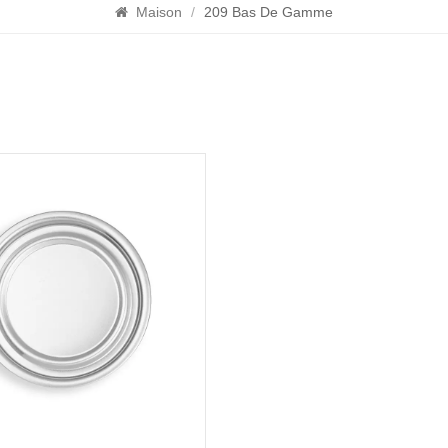
Maison
/
209 Bas De Gamme