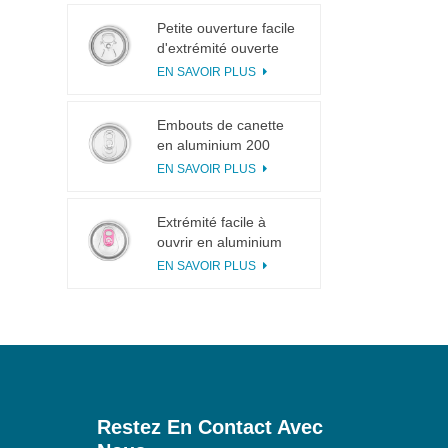
Petite ouverture facile
d'extrémité ouverte
d'extrémité ouverte de
EN SAVOIR PLUS
languette de traction
de l'anneau 113# pour
Embouts de canette
le jus de fruit
en aluminium 200
SOT en 3 pièces pour
EN SAVOIR PLUS
la mise en conserve
d'aliments et de
Extrémité facile à
boissons
ouvrir en aluminium
incisée avec languette
EN SAVOIR PLUS
rose
Restez En Contact Avec