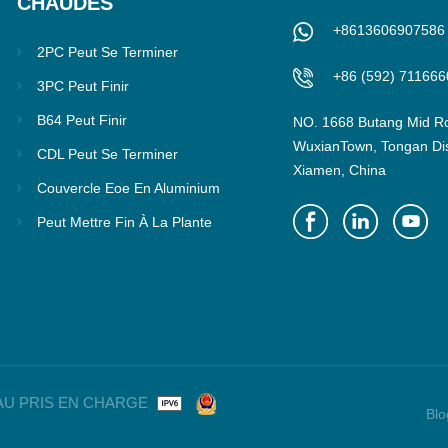
CHAUDES
+8613606907586
2PC Peut Se Terminer
+86 (592) 711666
3PC Peut Finir
B64 Peut Finir
NO. 1668 Butang Mid R
WuxianTown, Tongan Dist
CDL Peut Se Terminer
Xiamen, China
Couvercle Eoe En Aluminium
Peut Mettre Fin À La Plante
ÉSEAU PRIS EN CHARGE
Blo