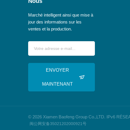
Nous
Marché intelligent ainsi que mise à
jour des informations sur les
ventes et la production.
ENVOYER
MAINTENANT
© 2026 Xiamen Baofeng Group Co.,LTD. IPv6 R
闽公网安备35021202000921号