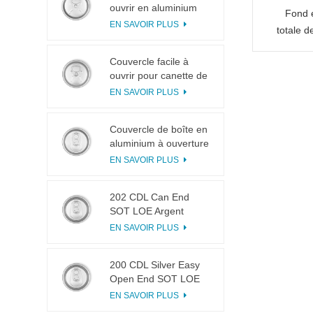
ouvrir en aluminium
Fond 
200 B64 RPT LOE
EN SAVOIR PLUS
totale 
e
Couvercle facile à
ouvrir pour canette de
boisson 200 B64 RPT
EN SAVOIR PLUS
SOE argenté
Couvercle de boîte en
aluminium à ouverture
facile 200 B64 SOT
EN SAVOIR PLUS
LOE
202 CDL Can End
SOT LOE Argent
Léger EOE
EN SAVOIR PLUS
200 CDL Silver Easy
Open End SOT LOE
Epoxy
EN SAVOIR PLUS