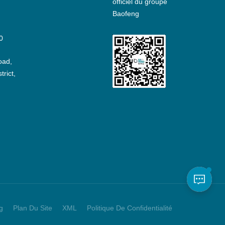
officiel du groupe
Baofeng
0
oad,
rict,
g
Plan Du Site
XML
Politique De Confidentialité