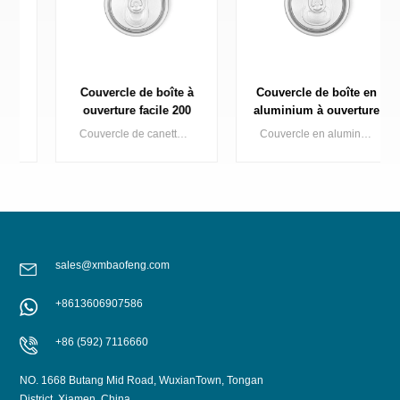
Couvercle de boîte à
Couvercle de boîte en
ouverture facile 200
aluminium à ouverture
B64 SOT SOE
facile 200 B64 SOT
Couvercle de canette à ouverture facile en aluminium de 200 dia (standard/petite ouverture) pour 2 canettes appliquées dans divers types de boissons
Couvercle en aluminium à ouverture facile de 200 mm de diamètre pour boîte de 2 boissons, compatible avec différents types de boissons.
Emballage métallique
LOE
sales@xmbaofeng.com
APPRENDRE
APPRENDRE
+8613606907586
ENCORE PLUS
ENCORE PLUS
+86 (592) 7116660
NO. 1668 Butang Mid Road, WuxianTown, Tongan
District, Xiamen, China