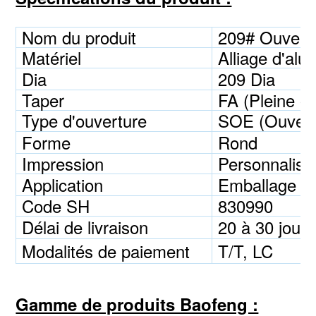
Nom du produit
209# Ouvertu
Matériel
Alliage d'alu
Dia
209 Dia
Taper
FA (Pleine ou
Type d'ouverture
SOE (Ouvert
Forme
Rond
Impression
Personnalisé
Application
Emballage pou
Code SH
830990
Délai de livraison
20 à 30 jours
Modalités de paiement
T/T, LC
Gamme de produits Baofeng :