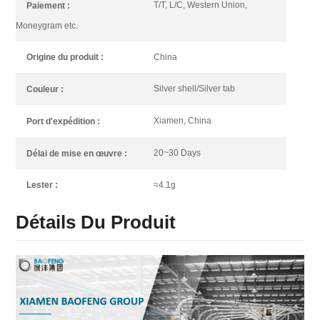
T/T, L/C, Western Union,
Paiement :
Moneygram etc.
China
Origine du produit :
Silver shell/Silver tab
Couleur :
Xiamen, China
Port d'expédition :
20~30 Days
Délai de mise en œuvre :
≈4.1g
Lester :
Détails Du Produit