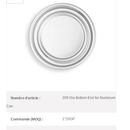
Fond En Aluminium À
Ouverture Totale De 209 Mm
De Diamètre Pour Emballage
Alimentaire
L'extrémité inférieure 209# EOE (aluminium) convient aux boîtes de 3
pièces pour l'emballage des aliments et des boissons.
209 Dia Bottom End for Aluminum
Numéro d'article :
Can
1*20GP
Commande (MOQ) :