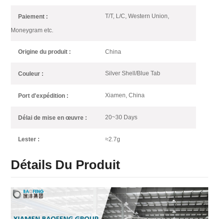
T/T, L/C, Western Union,
Paiement :
Moneygram etc.
China
Origine du produit :
Silver Shell/Blue Tab
Couleur :
Xiamen, China
Port d'expédition :
20~30 Days
Délai de mise en œuvre :
≈2.7g
Lester :
Détails Du Produit