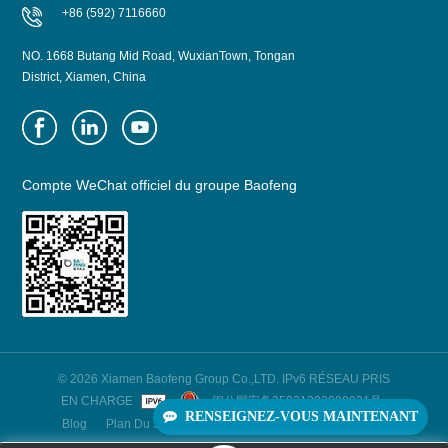
+86 (592) 7116660
NO. 1668 Butang Mid Road, WuxianTown, Tongan
District, Xiamen, China
Compte WeChat officiel du groupe Baofeng
© 2026 Xiamen Baofeng Group Co.,LTD. IPv6 RÉSEAU PRIS
EN CHARGE
闽公网安备35021202000921号
RENSEIGNEZ-VOUS MAINTENANT
Blog
Plan Du Site
XML
Politique De Confidentialité