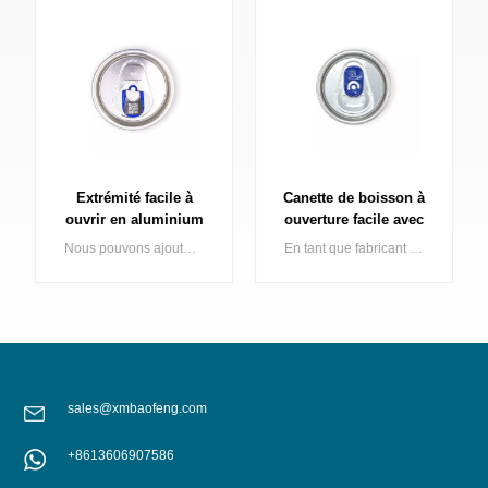
Extrémité facile à
Canette de boisson à
ouvrir en aluminium
ouverture facile avec
2PC avec code QR
QR gravé au laser pour
Nous pouvons ajouter un code QR personnalisé requis à l'intérieur ou à l'extérieur de l'onglet 200/202/SOT/RPT/SOE/LOE, ce qui facilite le suivi de l'enregistrement de production en cas de problème de qualité ; ainsi qu'une excellente méthode de promotion.
En tant que fabricant leader de couvercles à ouverture facile en aluminium en Chine, Baofeng propose une gamme complète de couvercles de canettes en aluminium de qualité supérieure (également appelés couvercles).
laser intérieur
la promotion
personnalisable
sales@xmbaofeng.com
APPRENDRE
APPRENDRE
+8613606907586
ENCORE PLUS
ENCORE PLUS