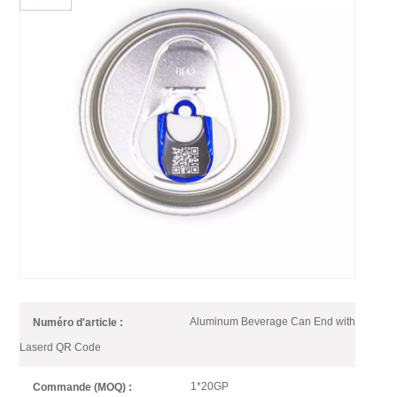
Extrémité Facile À Ouvrir En
Aluminium 2PC Avec Code QR
Laser Intérieur
Personnalisable
Nous pouvons ajouter un code QR personnalisé requis à l'intérieur ou
à l'extérieur de l'onglet 200/202/SOT/RPT/SOE/LOE, ce qui facilite le
suivi de l'enregistrement de production en cas de problème de
qualité ; ainsi qu'une excellente méthode de promotion.
Aluminum Beverage Can End with
Numéro d'article :
Laserd QR Code
1*20GP
Commande (MOQ) :