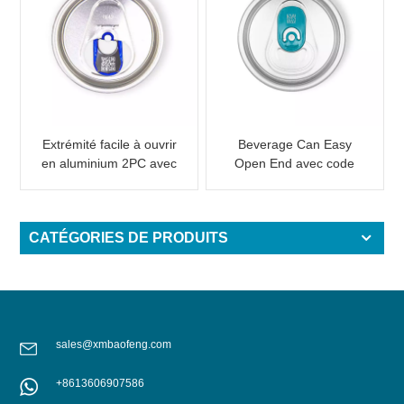
Extrémité facile à ouvrir
Beverage Can Easy
en aluminium 2PC avec
Open End avec code
code QR laser intérieur
QR laser pour la
personnalisable
promotion
CATÉGORIES DE PRODUITS
sales@xmbaofeng.com
+8613606907586