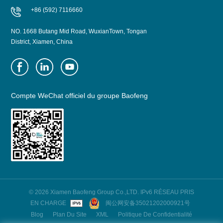
+86 (592) 7116660
NO. 1668 Butang Mid Road, WuxianTown, Tongan
District, Xiamen, China
Compte WeChat officiel du groupe Baofeng
© 2026 Xiamen Baofeng Group Co.,LTD. IPv6 RÉSEAU PRIS
EN CHARGE
闽公网安备35021202000921号
Blog
Plan Du Site
XML
Politique De Confidentialité