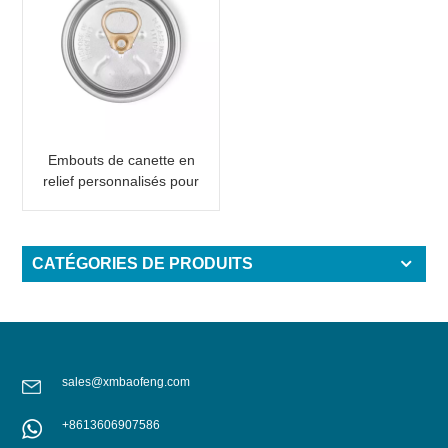
Embouts de canette en
relief personnalisés pour
canette en aluminium 2
pièces avec inscription
CATÉGORIES DE PRODUITS
sales@xmbaofeng.com
+8613606907586