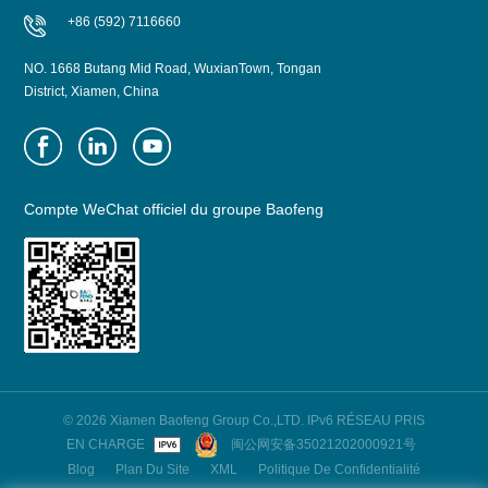
+86 (592) 7116660
NO. 1668 Butang Mid Road, WuxianTown, Tongan
District, Xiamen, China
Compte WeChat officiel du groupe Baofeng
© 2026 Xiamen Baofeng Group Co.,LTD. IPv6 RÉSEAU PRIS
EN CHARGE
闽公网安备35021202000921号
Blog
Plan Du Site
XML
Politique De Confidentialité