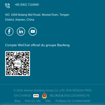
+86 (592) 7116660
NO. 1668 Butang Mid Road, WuxianTown, Tongan
District, Xiamen, China
Compte WeChat officiel du groupe Baofeng
© 2026 Xiamen Baofeng Group Co.,LTD. IPv6 RÉSEAU PRIS
EN CHARGE
闽公网安备35021202000921号
Blog
Plan Du Site
XML
Politique De Confidentialité