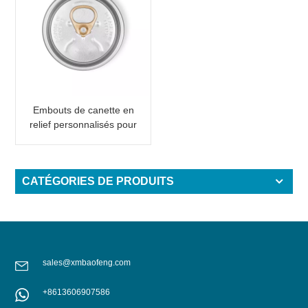
Embouts de canette en
relief personnalisés pour
canette en aluminium 2
pièces avec inscription
CATÉGORIES DE PRODUITS
sales@xmbaofeng.com
+8613606907586