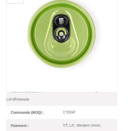
Couvercle En Aluminium À
Ouverture Facile Pour
Canettes De Boissons
Énergisantes
Couvercle en aluminium à ouverture facile, extrémité verte,
pour boissons énergisantes Monster
Silver End Black Ring SOT Can
Numéro d'article :
Lid Wholesale
1*20GP
Commande (MOQ) :
T/T, L/C, Western Union,
Paiement :