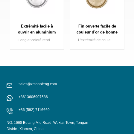
Fin ouverte facile de
Couvercle à ouverture
couleur d'or de bonne
facile 200 mm de
qualité pour
diamètre, extrémité
L'extrémité de couleur dorée fait briller votre canette de boisson sur l'étagère, Baofeng propose une série complète d'extrémités de canettes dorées comprenant du doré clair, du doré foncé.
Couvercle de canette en aluminium noir de 200 mm de diamètre, à ouverture facile, au prix d'usine.
l'emballage de
B64, pour canette de
boisson de boisson
boisson en 2 pièces,
noir SOT
sales@xmbaofeng.com
APPRENDRE
APPRENDRE
+8613606907586
ENCORE PLUS
ENCORE PLUS
+86 (592) 7116660
NO. 1668 Butang Mid Road, WuxianTown, Tongan
District, Xiamen, China