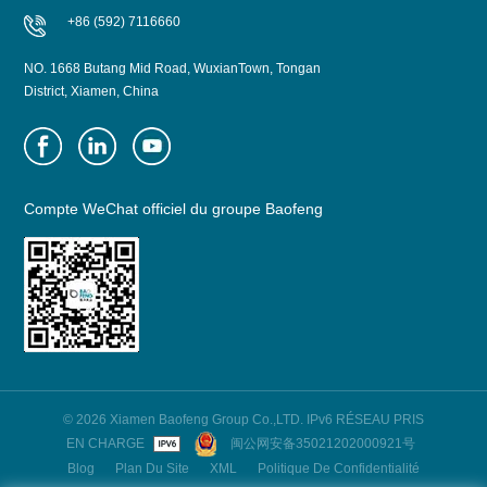
+86 (592) 7116660
NO. 1668 Butang Mid Road, WuxianTown, Tongan
District, Xiamen, China
Compte WeChat officiel du groupe Baofeng
© 2026 Xiamen Baofeng Group Co.,LTD. IPv6 RÉSEAU PRIS
EN CHARGE
闽公网安备35021202000921号
Blog
Plan Du Site
XML
Politique De Confidentialité