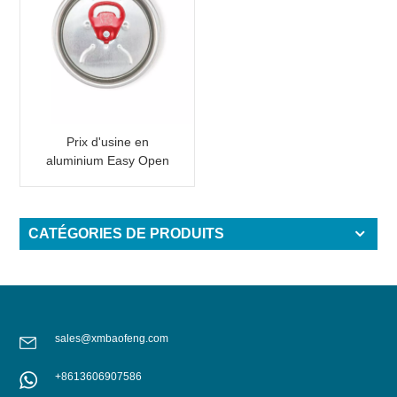
Prix d'usine en
aluminium Easy Open
End avec onglet rose
CATÉGORIES DE PRODUITS
sales@xmbaofeng.com
+8613606907586