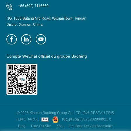
+86 (592) 7116660
NO. 1668 Butang Mid Road, WuxianTown, Tongan
District, Xiamen, China
Compte WeChat officiel du groupe Baofeng
© 2026 Xiamen Baofeng Group Co.,LTD. IPv6 RÉSEAU PRIS
EN CHARGE
闽公网安备35021202000921号
Blog
Plan Du Site
XML
Politique De Confidentialité