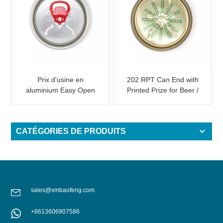
Prix d'usine en
202 RPT Can End with
aluminium Easy Open
Printed Prize for Beer /
End avec onglet rose
Energy Drink
CATÉGORIES DE PRODUITS
sales@xmbaofeng.com
+8613606907586