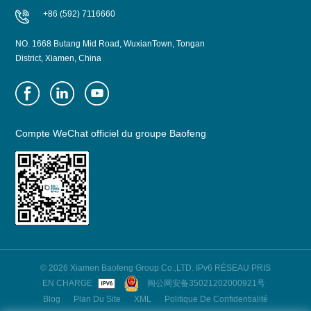
+86 (592) 7116660
NO. 1668 Butang Mid Road, WuxianTown, Tongan
District, Xiamen, China
Compte WeChat officiel du groupe Baofeng
© 2026 Xiamen Baofeng Group Co.,LTD. IPv6 RÉSEAU PRIS
EN CHARGE
闽公网安备35021202000921号
Blog
Plan Du Site
XML
Politique De Confidentialité