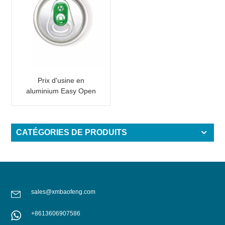
Prix d'usine en
aluminium Easy Open
End avec onglet rose
CATÉGORIES DE PRODUITS
sales@xmbaofeng.com
+8613606907586