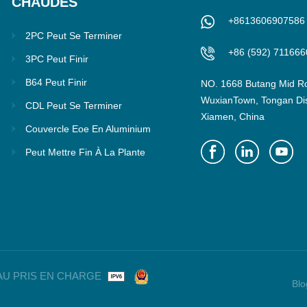
CHAUDES
+8613606907586
2PC Peut Se Terminer
+86 (592) 711666
3PC Peut Finir
B64 Peut Finir
NO. 1668 Butang Mid R
WuxianTown, Tongan Dist
CDL Peut Se Terminer
Xiamen, China
Couvercle Eoe En Aluminium
Peut Mettre Fin À La Plante
ÉSEAU PRIS EN CHARGE
Blo