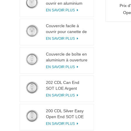
ouvrir en aluminium
Prix 
200 B64 RPT LOE
EN SAVOIR PLUS
Ope
Couvercle facile à
ouvrir pour canette de
boisson 200 B64 RPT
EN SAVOIR PLUS
SOE argenté
Couvercle de boîte en
aluminium à ouverture
facile 200 B64 SOT
EN SAVOIR PLUS
LOE
202 CDL Can End
SOT LOE Argent
Léger EOE
EN SAVOIR PLUS
200 CDL Silver Easy
Open End SOT LOE
Epoxy
EN SAVOIR PLUS