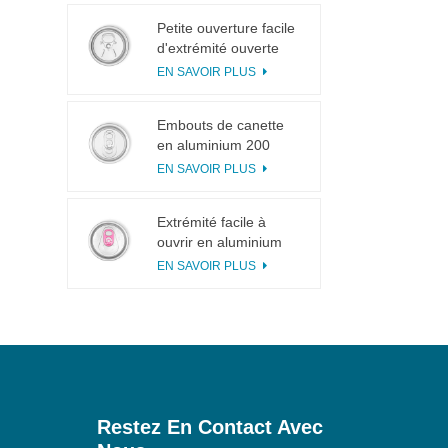
Petite ouverture facile
d'extrémité ouverte
d'extrémité ouverte de
EN SAVOIR PLUS
languette de traction
de l'anneau 113# pour
Embouts de canette
le jus de fruit
en aluminium 200
SOT en 3 pièces pour
EN SAVOIR PLUS
la mise en conserve
d'aliments et de
Extrémité facile à
boissons
ouvrir en aluminium
incisée avec languette
EN SAVOIR PLUS
rose
Restez En Contact Avec