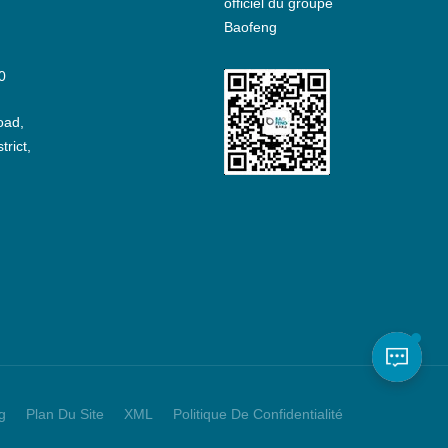
officiel du groupe
Baofeng
0
oad,
rict,
g
Plan Du Site
XML
Politique De Confidentialité