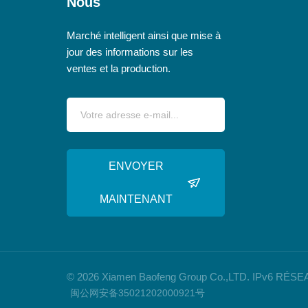
Nous
Marché intelligent ainsi que mise à
jour des informations sur les
ventes et la production.
ENVOYER
MAINTENANT
© 2026 Xiamen Baofeng Group Co.,LTD. IPv6 R
闽公网安备35021202000921号