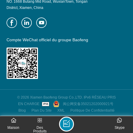
NO. 1668 Butang Mid Road, WuxianTown, Tongan
District, Xiamen, China
Compte WeChat officiel du groupe Baofeng
© 2026 Xiamen Baofeng Group Co.,LTD. IPv6 RÉSEAU PRIS
EN CHARGE
闽公网安备35021202000921号
Blog
Plan Du Site
XML
Politique De Confidentialité
Maison
Des
Skype
Produits