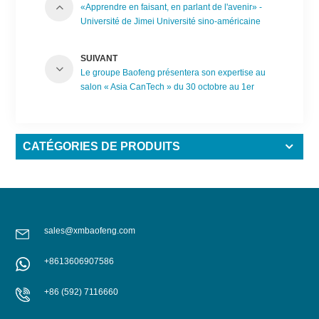
«Apprendre en faisant, en parlant de l'avenir» -
Université de Jimei Université sino-américaine
Cuke Programme et les étudiants sont entrés
dans le groupe Baofeng
SUIVANT
Le groupe Baofeng présentera son expertise au
salon « Asia CanTech » du 30 octobre au 1er
novembre 2023
CATÉGORIES DE PRODUITS
sales@xmbaofeng.com
+8613606907586
+86 (592) 7116660