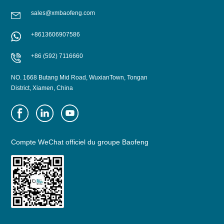
sales@xmbaofeng.com
+8613606907586
+86 (592) 7116660
NO. 1668 Butang Mid Road, WuxianTown, Tongan
District, Xiamen, China
Compte WeChat officiel du groupe Baofeng