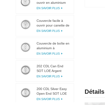
ouvrir en aluminium
200 B64 RPT LOE
EN SAVOIR PLUS
Couvercle facile à
ouvrir pour canette de
boisson 200 B64 RPT
EN SAVOIR PLUS
SOE argenté
Couvercle de boîte en
aluminium à
ouverture facile 200
EN SAVOIR PLUS
B64 SOT LOE
202 CDL Can End
SOT LOE Argent
Léger EOE
EN SAVOIR PLUS
200 CDL Silver Easy
Détail
Open End SOT LOE
Epoxy
EN SAVOIR PLUS