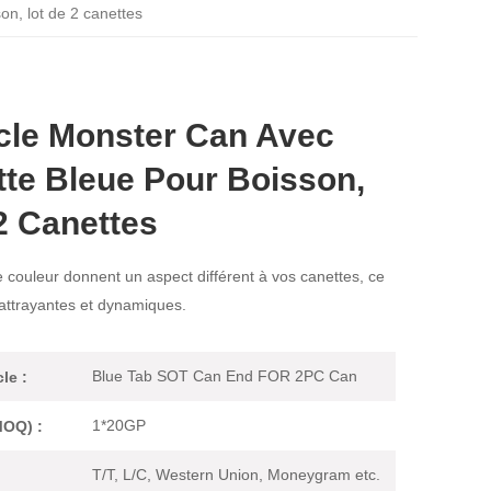
n, lot de 2 canettes
cle Monster Can Avec
te Bleue Pour Boisson,
2 Canettes
 couleur donnent un aspect différent à vos canettes, ce
 attrayantes et dynamiques.
Blue Tab SOT Can End FOR 2PC Can
le :
1*20GP
OQ) :
T/T, L/C, Western Union, Moneygram etc.