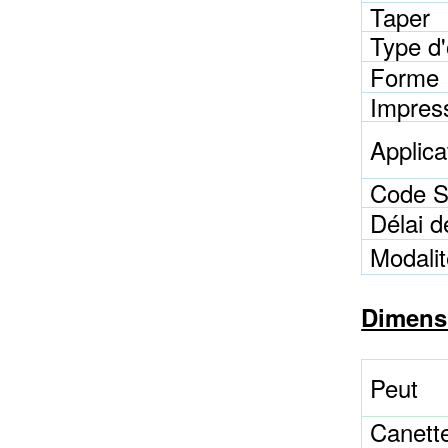
Taper
Type d'
Forme
Impres
Applica
Code 
Délai d
Modali
Dimensi
Peut
Canett