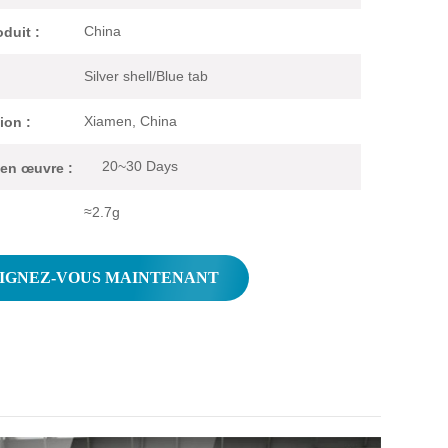
China
duit :
Silver shell/Blue tab
Xiamen, China
ion :
20~30 Days
 en œuvre :
≈2.7g
IGNEZ-VOUS MAINTENANT