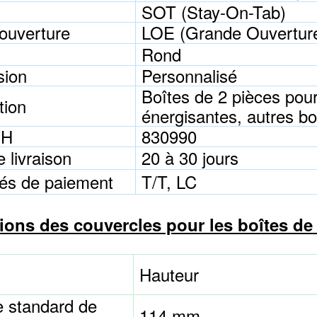
SOT (Stay-On-Tab)
ouverture
LOE (Grande Ouvertur
Rond
sion
Personnalisé
Boîtes de 2 pièces pour
tion
énergisantes, autres bo
SH
830990
e livraison
20 à 30 jours
tés de paiement
T/T, LC
ons des couvercles pour les boîtes de 
Hauteur
e standard de
114 mm