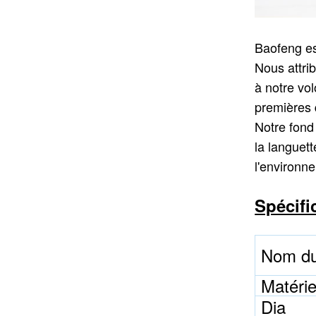
Baofeng es
Nous attrib
à notre vol
premières 
Notre fond
la languet
l'environn
Spécifi
Nom du
Matérie
Dia