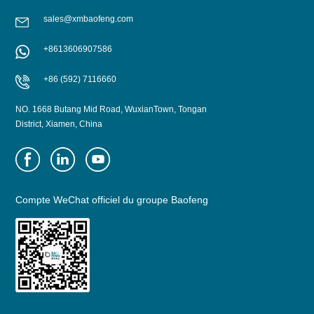
sales@xmbaofeng.com
+8613606907586
+86 (592) 7116660
NO. 1668 Butang Mid Road, WuxianTown, Tongan
District, Xiamen, China
Compte WeChat officiel du groupe Baofeng